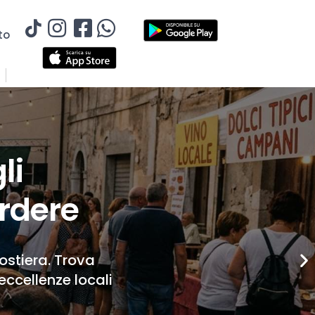
to
li
rdere
Costiera. Trova
eccellenze locali