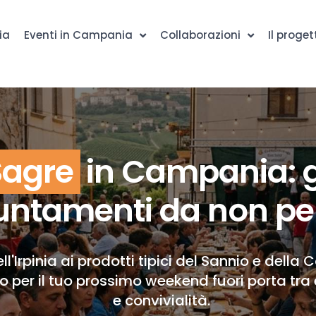
ia
Eventi in Campania
Collaborazioni
Il proget
Sagre
in Campania: g
ntamenti da non pe
ll'Irpinia ai prodotti tipici del Sannio e della 
to per il tuo prossimo weekend fuori porta tra 
e convivialità.