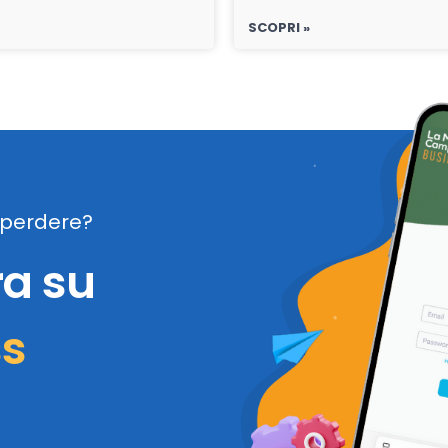
SCOPRI »
perdere?
ra su
ss