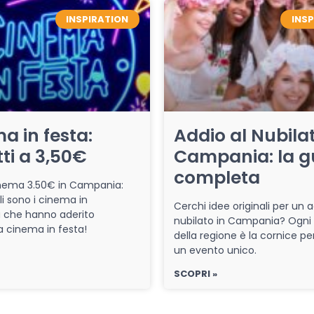
INSPIRATION
INS
a in festa:
Addio al Nubilat
tti a 3,50€
Campania: la g
completa
cinema 3.50€ in Campania:
li sono i cinema in
Cerchi idee originali per un a
che hanno aderito
nubilato in Campania? Ogni
iva cinema in festa!
della regione è la cornice pe
un evento unico.
SCOPRI »