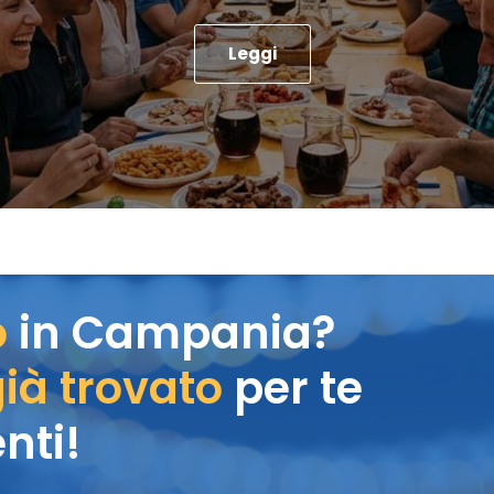
Leggi
o
in Campania?
ià trovato
per te
nti!