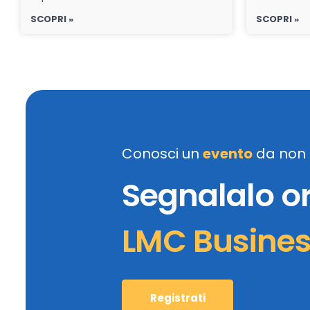
SCOPRI »
SCOPRI »
Conosci un
evento
da non 
Segnalalo o
LMC Busine
Registrati