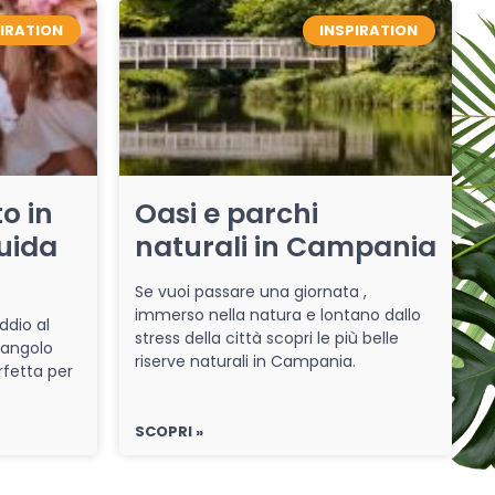
PIRATION
INSPIRATION
o in
Oasi e parchi
uida
naturali in Campania
Se vuoi passare una giornata ,
immerso nella natura e lontano dallo
ddio al
stress della città scopri le più belle
 angolo
riserve naturali in Campania.
rfetta per
SCOPRI »