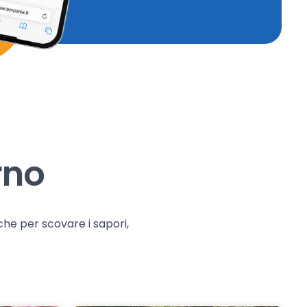
rno
che per scovare i sapori,