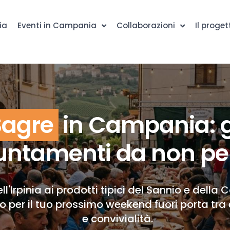
ia
Eventi in Campania
Collaborazioni
Il proget
Sagre
in Campania: g
ntamenti da non pe
ll'Irpinia ai prodotti tipici del Sannio e della 
to per il tuo prossimo weekend fuori porta tra 
e convivialità.