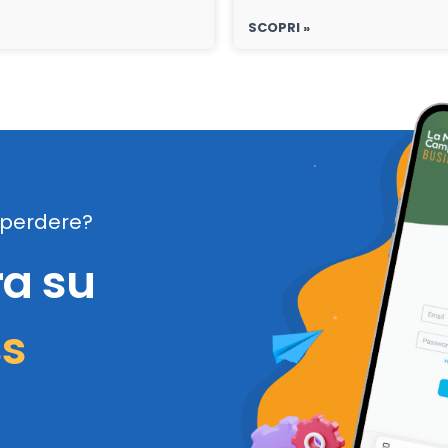
SCOPRI »
perdere?
ra su
ss