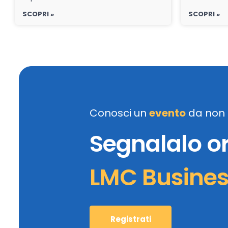
SCOPRI »
SCOPRI »
Conosci un
evento
da non 
Segnalalo o
LMC Busine
Registrati