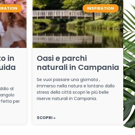
PIRATION
INSPIRATION
o in
Oasi e parchi
uida
naturali in Campania
Se vuoi passare una giornata ,
immerso nella natura e lontano dallo
ddio al
stress della città scopri le più belle
 angolo
riserve naturali in Campania.
rfetta per
SCOPRI »