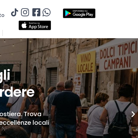
to
li
rdere
Costiera. Trova
eccellenze locali