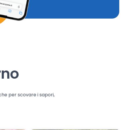
rno
che per scovare i sapori,