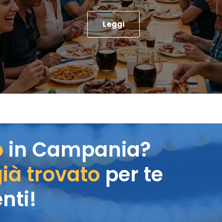
Leggi
o
in Campania?
ià trovato
per te
nti!