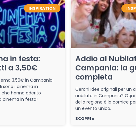
INSPIRATION
INS
a in festa:
Addio al Nubilat
tti a 3,50€
Campania: la g
completa
cinema 3.50€ in Campania:
li sono i cinema in
Cerchi idee originali per un a
che hanno aderito
nubilato in Campania? Ogni
iva cinema in festa!
della regione è la cornice pe
un evento unico.
SCOPRI »