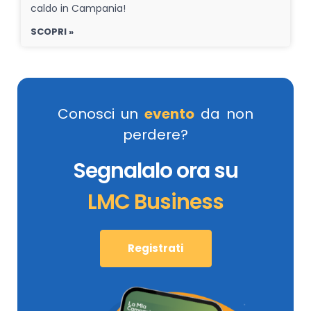
caldo in Campania!
SCOPRI »
Conosci un
evento
da non
perdere?
Segnalalo ora su
LMC Business
Registrati