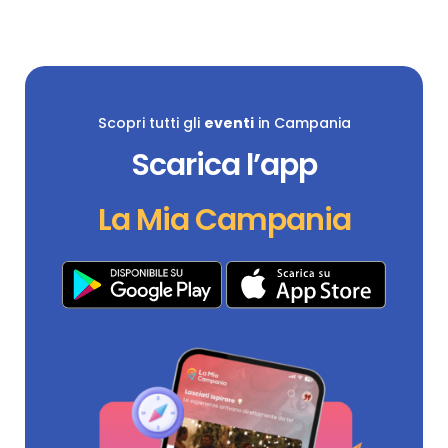
Scopri tutti gli
eventi
in Campania
Scarica l’app
La Mia Campania