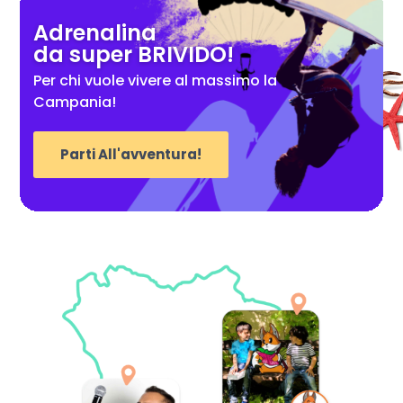
Adrenalina
da super BRIVIDO!
Per chi vuole vivere al massimo la
Campania!
Parti All'avventura!