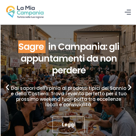
Sagre
in Campania: gli
appuntamenti da non
perdere
Dai sapori dell'Irpinia ai prodotti tipici del Sannio
e della Costiera. Trova l'evento perfetto per il tuo
prossimo weekend fuori porta tra eccellenze
locali e convivialità.
Leggi