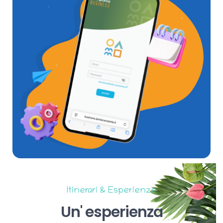
Itinerari & Esperienze
Un'
esperienza