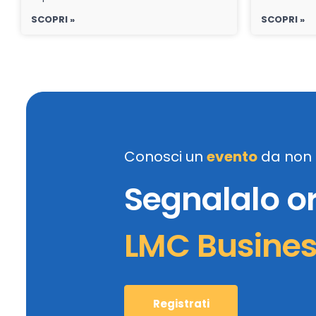
SCOPRI »
SCOPRI »
Conosci un
evento
da non 
Segnalalo o
LMC Busine
Registrati