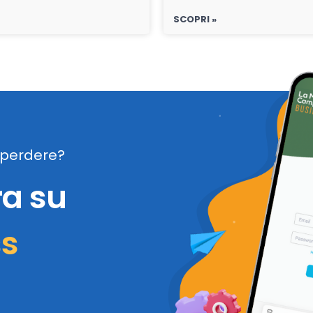
SCOPRI »
perdere?
ra su
ss