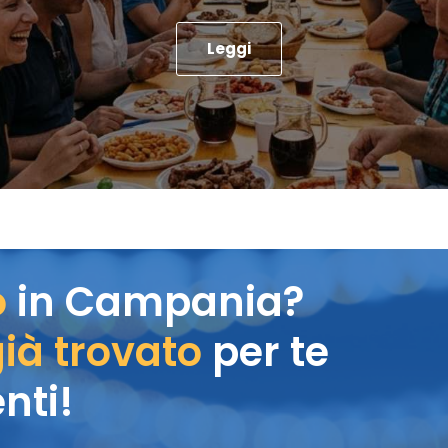
Leggi
o
in Campania?
ià trovato
per te
nti!