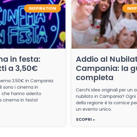
INSPIRATION
INS
a in festa:
Addio al Nubilat
tti a 3,50€
Campania: la g
completa
cinema 3.50€ in Campania:
li sono i cinema in
Cerchi idee originali per un a
che hanno aderito
nubilato in Campania? Ogni
iva cinema in festa!
della regione è la cornice pe
un evento unico.
SCOPRI »