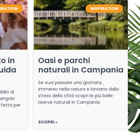
PIRATION
INSPIRATION
o in
Oasi e parchi
uida
naturali in Campania
Se vuoi passare una giornata ,
immerso nella natura e lontano dallo
ddio al
stress della città scopri le più belle
 angolo
riserve naturali in Campania.
rfetta per
SCOPRI »