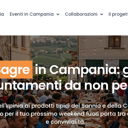
ia
Eventi in Campania
Collaborazioni
Il proget
Sagre
in Campania: g
ntamenti da non pe
ll'Irpinia ai prodotti tipici del Sannio e della 
to per il tuo prossimo weekend fuori porta tra 
e convivialità.