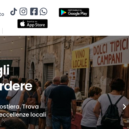
to
li
rdere
Costiera. Trova
eccellenze locali