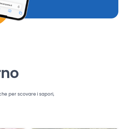
rno
che per scovare i sapori,