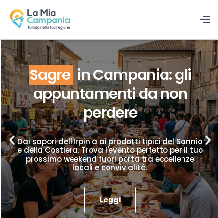
Sagre
in Campania: gli
appuntamenti da non
perdere
Dai sapori dell'Irpinia ai prodotti tipici del Sannio
e della Costiera. Trova l'evento perfetto per il tuo
prossimo weekend fuori porta tra eccellenze
locali e convivialità.
Leggi