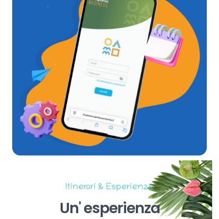
Itinerari & Esperienze
Un'
esperienza