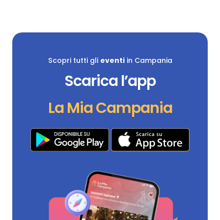
Scopri tutti gli
eventi
in Campania
Scarica l’app
La Mia Campania