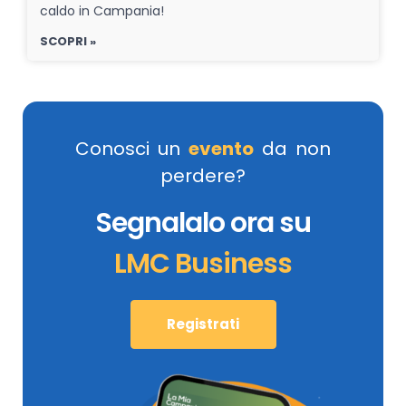
caldo in Campania!
SCOPRI »
Conosci un
evento
da non
perdere?
Segnalalo ora su
LMC Business
Registrati