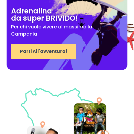
Adrenalina
da super BRIVIDO!
Per chi vuole vivere al massimo la
Campania!
Parti All'avventura!