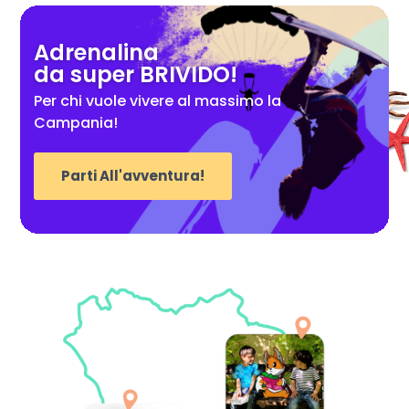
Adrenalina
da super BRIVIDO!
Per chi vuole vivere al massimo la
Campania!
Parti All'avventura!