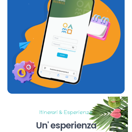
Itinerari & Esperienze
Un'
esperienza