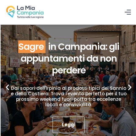
Sagre
in Campania: gli
appuntamenti da non
perdere
Dai sapori dell'Irpinia ai prodotti tipici del Sannio
e della Costiera. Trova l'evento perfetto per il tuo
prossimo weekend fuori porta tra eccellenze
locali e convivialità.
Leggi