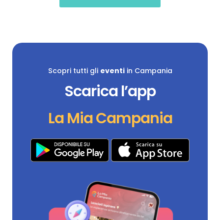
Scopri tutti gli
eventi
in Campania
Scarica l’app
La Mia Campania