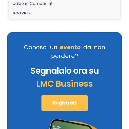
caldo in Campania!
SCOPRI »
Conosci un
evento
da non
perdere?
Segnalalo ora su
LMC Business
Registrati