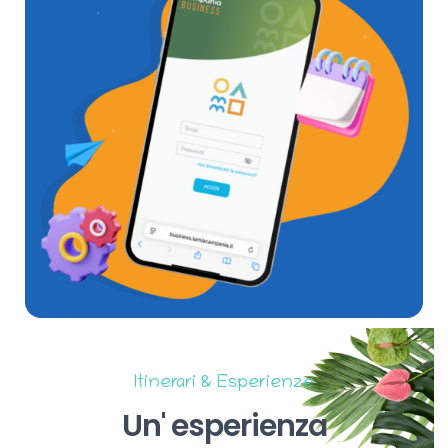
Itinerari & Esperienze
Un'
esperienza