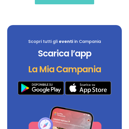
Scopri tutti gli
eventi
in Campania
Scarica l’app
La Mia Campania