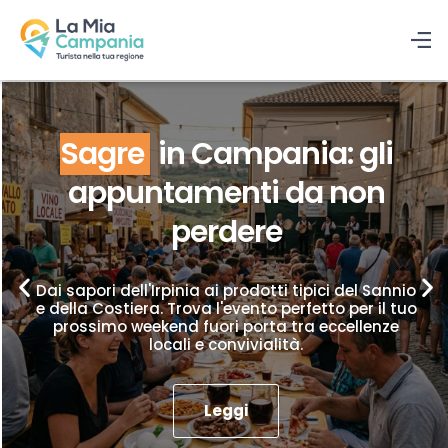
Sagre
in Campania: gli
appuntamenti da non
perdere
Dai sapori dell'Irpinia ai prodotti tipici del Sannio
e della Costiera. Trova l'evento perfetto per il tuo
prossimo weekend fuori porta tra eccellenze
locali e convivialità.
Leggi