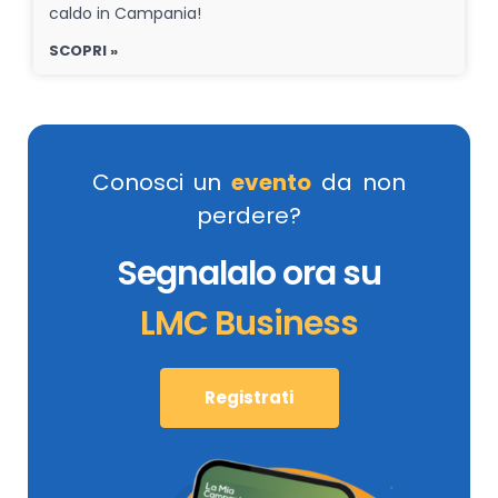
caldo in Campania!
SCOPRI »
Conosci un
evento
da non
perdere?
Segnalalo ora su
LMC Business
Registrati