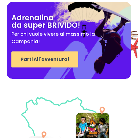
Adrenalina
da super BRIVIDO!
Per chi vuole vivere al massimo la
Campania!
Parti All'avventura!