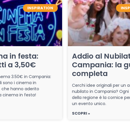
INSPIRATION
INS
a in festa:
Addio al Nubilat
tti a 3,50€
Campania: la g
completa
cinema 3.50€ in Campania:
li sono i cinema in
Cerchi idee originali per un a
che hanno aderito
nubilato in Campania? Ogni
iva cinema in festa!
della regione è la cornice pe
un evento unico.
SCOPRI »