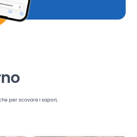
rno
che per scovare i sapori,