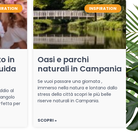
PIRATION
INSPIRATION
o in
Oasi e parchi
uida
naturali in Campania
Se vuoi passare una giornata ,
immerso nella natura e lontano dallo
ddio al
stress della città scopri le più belle
 angolo
riserve naturali in Campania.
rfetta per
SCOPRI »