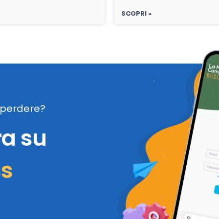
SCOPRI »
perdere?
ra su
ss