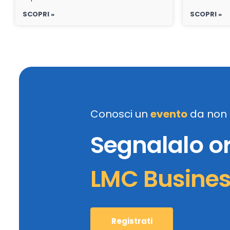
SCOPRI »
SCOPRI »
Conosci un
evento
da non 
Segnalalo o
LMC Busine
Registrati