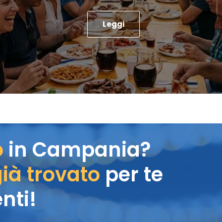
Leggi
o
in Campania?
ià trovato
per te
nti!