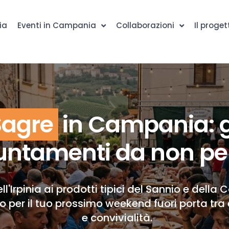
ia
Eventi in Campania
Collaborazioni
Il proget
Sagre
in Campania: g
ntamenti da non pe
ll'Irpinia ai prodotti tipici del Sannio e della 
to per il tuo prossimo weekend fuori porta tra 
e convivialità.