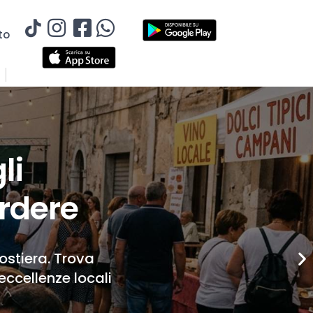
to
li
rdere
Costiera. Trova
eccellenze locali