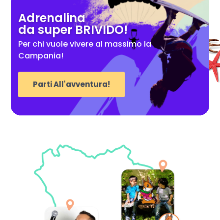
Adrenalina
da super BRIVIDO!
Per chi vuole vivere al massimo la
Campania!
Parti All'avventura!