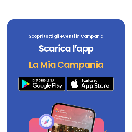
Scopri tutti gli
eventi
in Campania
Scarica l’app
La Mia Campania