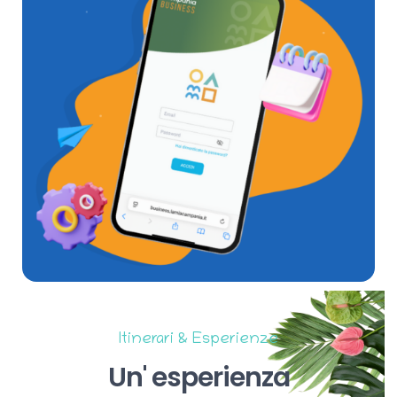
Itinerari & Esperienze
Un'
esperienza