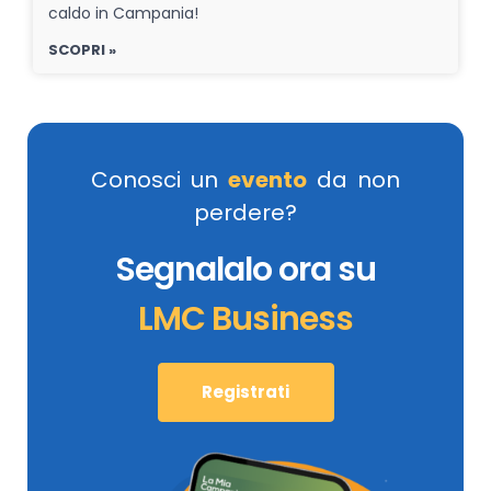
caldo in Campania!
SCOPRI »
Conosci un
evento
da non
perdere?
Segnalalo ora su
LMC Business
Registrati