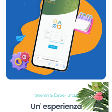
Itinerari & Esperienze
Un'
esperienza