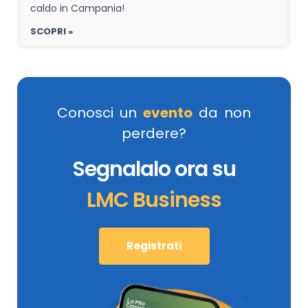
caldo in Campania!
SCOPRI »
Conosci un
evento
da non
perdere?
Segnalalo ora su
LMC Business
Registrati