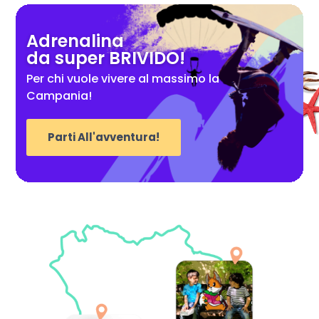
Adrenalina
da super BRIVIDO!
Per chi vuole vivere al massimo la
Campania!
Parti All'avventura!