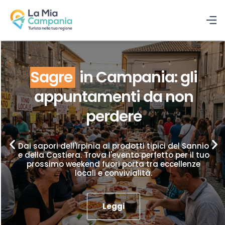
Sagre
in Campania: gli
appuntamenti da non
perdere
Dai sapori dell'Irpinia ai prodotti tipici del Sannio
e della Costiera. Trova l'evento perfetto per il tuo
prossimo weekend fuori porta tra eccellenze
locali e convivialità.
Leggi