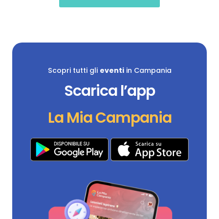
Scopri tutti gli
eventi
in Campania
Scarica l’app
La Mia Campania