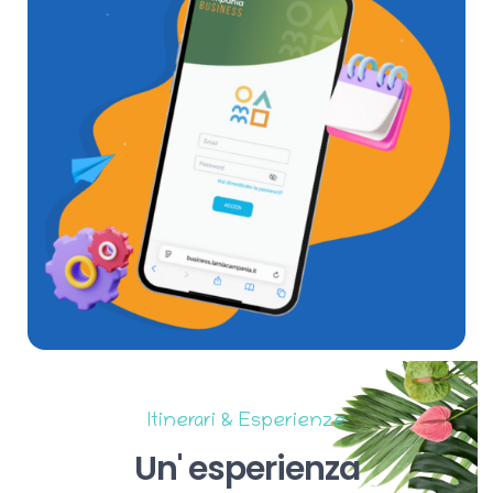
Itinerari & Esperienze
Un'
esperienza