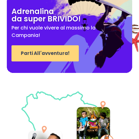
Adrenalina
da super BRIVIDO!
Per chi vuole vivere al massimo la
Campania!
Parti All'avventura!