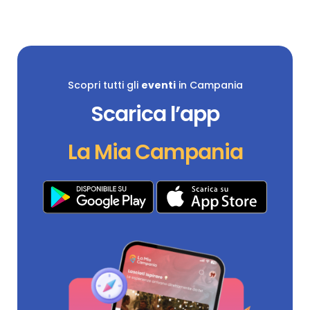
Scopri tutti gli
eventi
in Campania
Scarica l’app
La Mia Campania