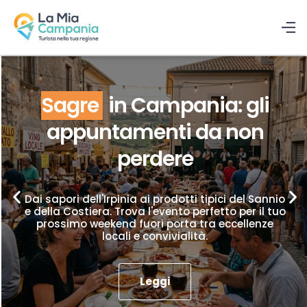
Sagre
in Campania: gli
appuntamenti da non
perdere
Dai sapori dell'Irpinia ai prodotti tipici del Sannio
e della Costiera. Trova l'evento perfetto per il tuo
prossimo weekend fuori porta tra eccellenze
locali e convivialità.
Leggi