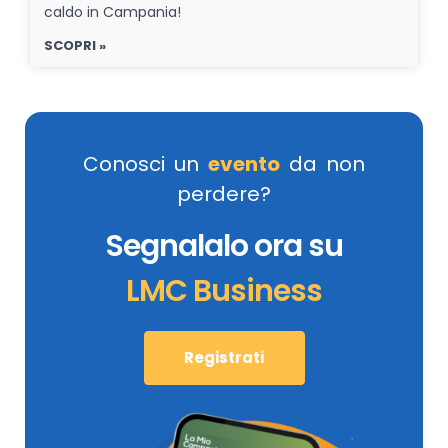
caldo in Campania!
SCOPRI »
Conosci un
evento
da non
perdere?
Segnalalo ora su
LMC Business
Registrati