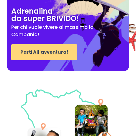
Adrenalina
da super BRIVIDO!
Per chi vuole vivere al massimo la
Campania!
Parti All'avventura!