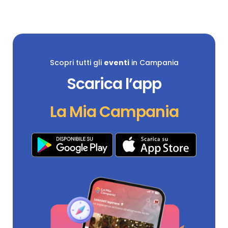
Scopri tutti gli
eventi
in Campania
Scarica l’app
La Mia Campania