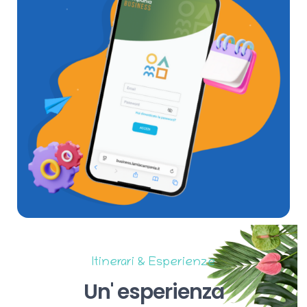
Itinerari & Esperienze
Un'
esperienza