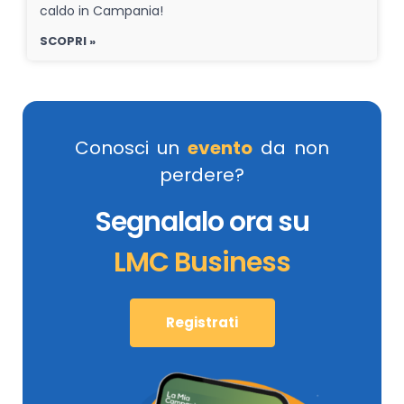
caldo in Campania!
SCOPRI »
Conosci un
evento
da non
perdere?
Segnalalo ora su
LMC Business
Registrati