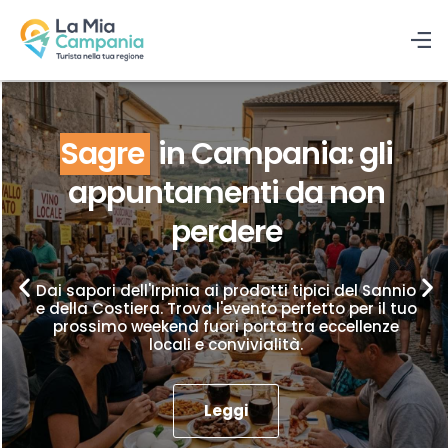
Sagre
in Campania: gli
appuntamenti da non
perdere
Dai sapori dell'Irpinia ai prodotti tipici del Sannio
e della Costiera. Trova l'evento perfetto per il tuo
prossimo weekend fuori porta tra eccellenze
locali e convivialità.
Leggi