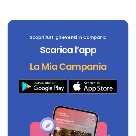
Scopri tutti gli
eventi
in Campania
Scarica l’app
La Mia Campania