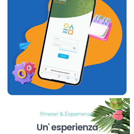
Itinerari & Esperienze
Un'
esperienza