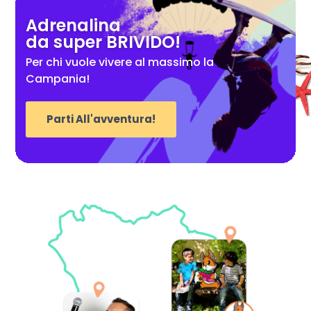
Adrenalina
da super BRIVIDO!
Per chi vuole vivere al massimo la
Campania!
Parti All'avventura!