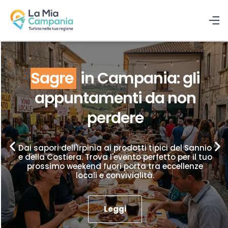
Sagre
in Campania: gli
appuntamenti da non
perdere
Dai sapori dell'Irpinia ai prodotti tipici del Sannio
e della Costiera. Trova l'evento perfetto per il tuo
prossimo weekend fuori porta tra eccellenze
locali e convivialità.
Leggi