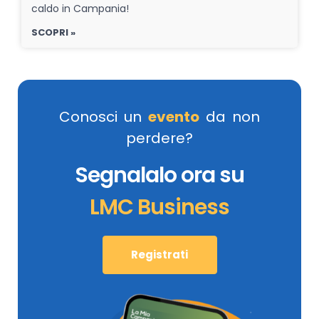
caldo in Campania!
SCOPRI »
Conosci un
evento
da non
perdere?
Segnalalo ora su
LMC Business
Registrati