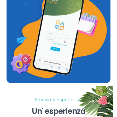
Itinerari & Esperienze
Un'
esperienza