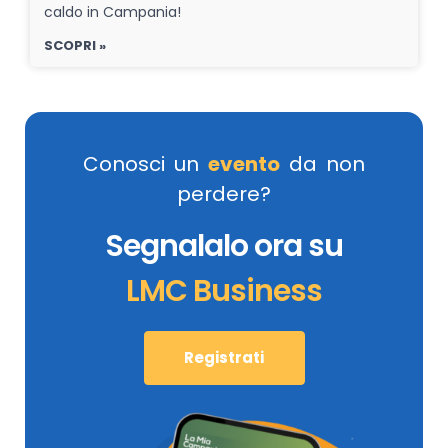
caldo in Campania!
SCOPRI »
Conosci un
evento
da non
perdere?
Segnalalo ora su
LMC Business
Registrati