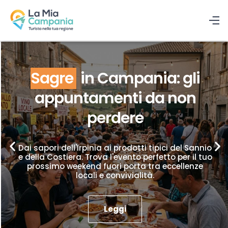
Sagre
in Campania: gli
appuntamenti da non
perdere
Dai sapori dell'Irpinia ai prodotti tipici del Sannio
e della Costiera. Trova l'evento perfetto per il tuo
prossimo weekend fuori porta tra eccellenze
locali e convivialità.
Leggi