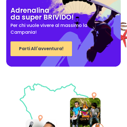
Adrenalina
da super BRIVIDO!
Per chi vuole vivere al massimo la
Campania!
Parti All'avventura!