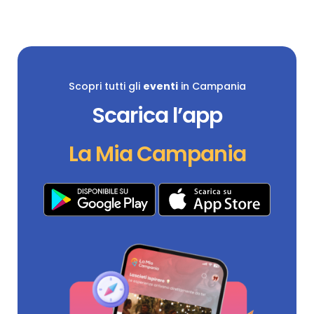
Scopri tutti gli
eventi
in Campania
Scarica l’app
La Mia Campania