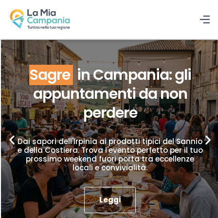
Sagre
in Campania: gli
appuntamenti da non
perdere
Dai sapori dell'Irpinia ai prodotti tipici del Sannio
e della Costiera. Trova l'evento perfetto per il tuo
prossimo weekend fuori porta tra eccellenze
locali e convivialità.
Leggi