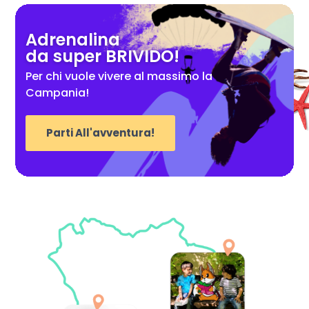
Adrenalina
da super BRIVIDO!
Per chi vuole vivere al massimo la
Campania!
Parti All'avventura!