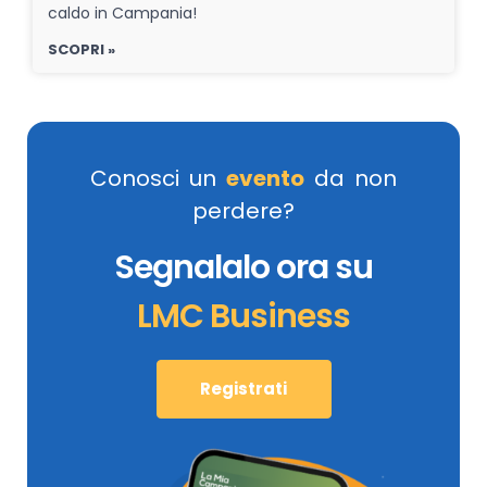
caldo in Campania!
SCOPRI »
Conosci un
evento
da non
perdere?
Segnalalo ora su
LMC Business
Registrati