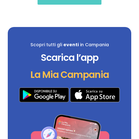
Scopri tutti gli
eventi
in Campania
Scarica l’app
La Mia Campania