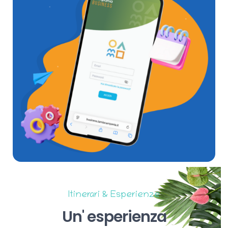
Itinerari & Esperienze
Un'
esperienza