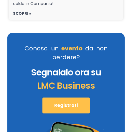
caldo in Campania!
SCOPRI »
Conosci un
evento
da non
perdere?
Segnalalo ora su
LMC Business
Registrati