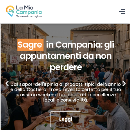
Sagre
in Campania: gli
appuntamenti da non
perdere
Dai sapori dell'Irpinia ai prodotti tipici del Sannio
e della Costiera. Trova l'evento perfetto per il tuo
prossimo weekend fuori porta tra eccellenze
locali e convivialità.
Leggi