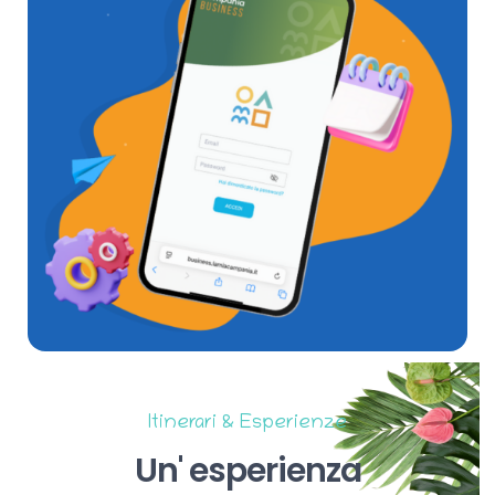
Itinerari & Esperienze
Un'
esperienza