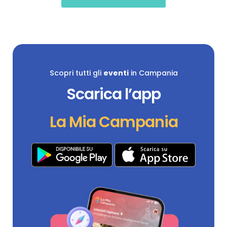
Scopri tutti gli
eventi
in Campania
Scarica l’app
La Mia Campania