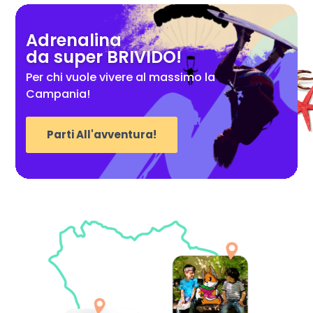
Adrenalina
da super BRIVIDO!
Per chi vuole vivere al massimo la
Campania!
Parti All'avventura!