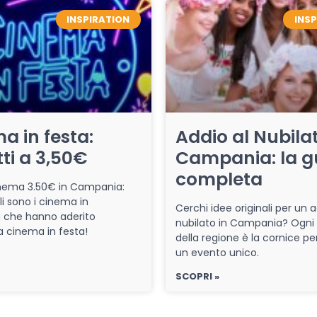
INSPIRATION
INS
a in festa:
Addio al Nubilat
tti a 3,50€
Campania: la g
completa
cinema 3.50€ in Campania:
li sono i cinema in
Cerchi idee originali per un a
che hanno aderito
nubilato in Campania? Ogni
iva cinema in festa!
della regione è la cornice pe
un evento unico.
SCOPRI »