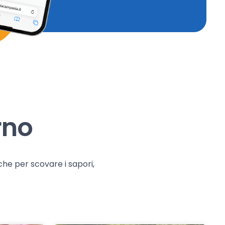
rno
che per scovare i sapori,