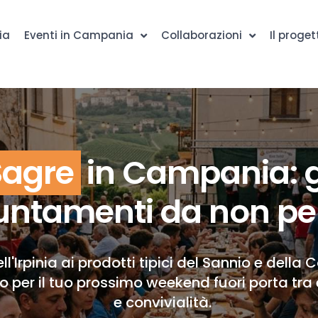
ia
Eventi in Campania
Collaborazioni
Il proget
Sagre
in Campania: g
ntamenti da non pe
ll'Irpinia ai prodotti tipici del Sannio e della 
to per il tuo prossimo weekend fuori porta tra 
e convivialità.