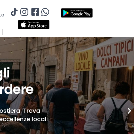
to
li
rdere
Costiera. Trova
eccellenze locali