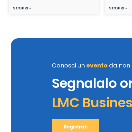
SCOPRI »
SCOPRI »
Conosci un
evento
da non 
Segnalalo o
LMC Busine
Registrati