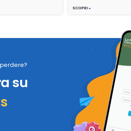
SCOPRI »
perdere?
ra su
ss