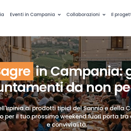
ia
Eventi in Campania
Collaborazioni
Il proget
Sagre
in Campania: g
ntamenti da non pe
ll'Irpinia ai prodotti tipici del Sannio e della 
to per il tuo prossimo weekend fuori porta tra 
e convivialità.