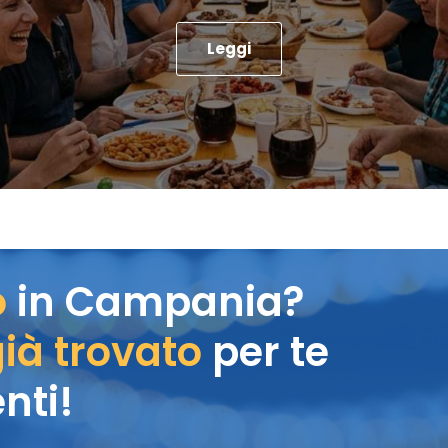
Leggi
o
in Campania?
ià trovato
per te
nti!