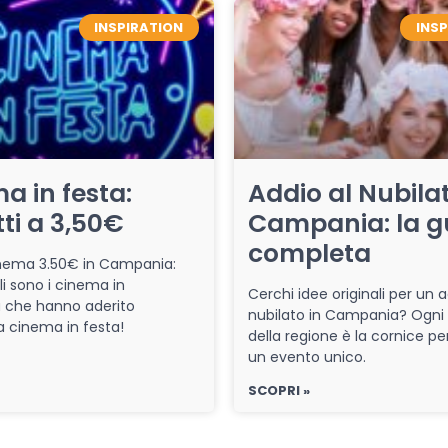
INSPIRATION
INS
a in festa:
Addio al Nubilat
tti a 3,50€
Campania: la g
completa
cinema 3.50€ in Campania:
li sono i cinema in
Cerchi idee originali per un a
che hanno aderito
nubilato in Campania? Ogni
iva cinema in festa!
della regione è la cornice pe
un evento unico.
SCOPRI »