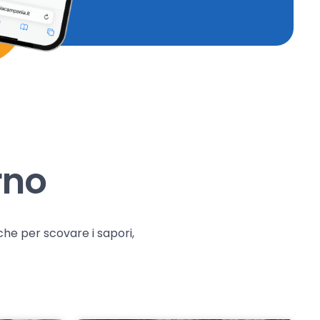
rno
che per scovare i sapori,