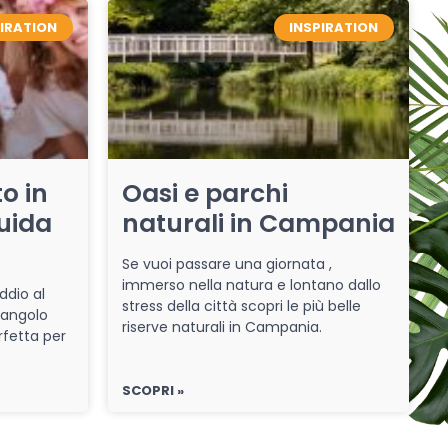
PIRATION
INSPIRATION
o in
Oasi e parchi
uida
naturali in Campania
Se vuoi passare una giornata ,
immerso nella natura e lontano dallo
ddio al
stress della città scopri le più belle
 angolo
riserve naturali in Campania.
rfetta per
SCOPRI »