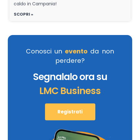
caldo in Campania!
SCOPRI »
Conosci un
evento
da non
perdere?
Segnalalo ora su
LMC Business
Registrati