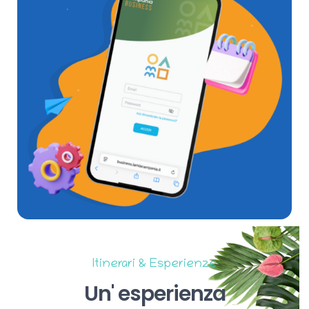
Itinerari & Esperienze
Un'
esperienza