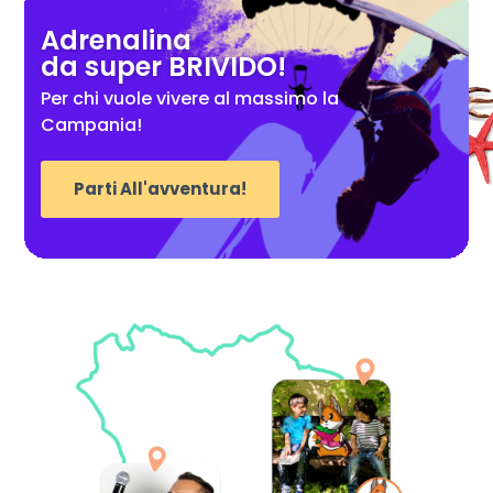
Adrenalina
da super BRIVIDO!
Per chi vuole vivere al massimo la
Campania!
Parti All'avventura!