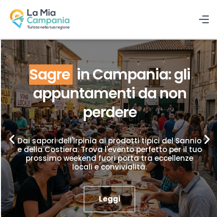
Sagre
in Campania: gli
appuntamenti da non
perdere
Dai sapori dell'Irpinia ai prodotti tipici del Sannio
e della Costiera. Trova l'evento perfetto per il tuo
prossimo weekend fuori porta tra eccellenze
locali e convivialità.
Leggi