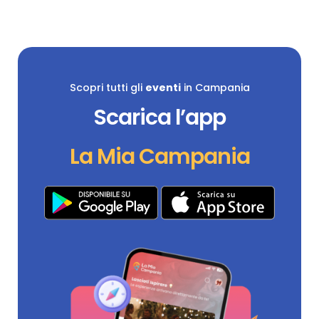
Scopri tutti gli
eventi
in Campania
Scarica l’app
La Mia Campania