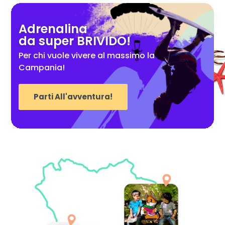
Adrenalina
da super BRIVIDO!
Per chi vuole vivere al massimo la
Campania!
Parti All'avventura!