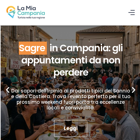
Sagre
in Campania: gli
appuntamenti da non
perdere
Dai sapori dell'Irpinia ai prodotti tipici del Sannio
e della Costiera. Trova l'evento perfetto per il tuo
prossimo weekend fuori porta tra eccellenze
locali e convivialità.
Leggi