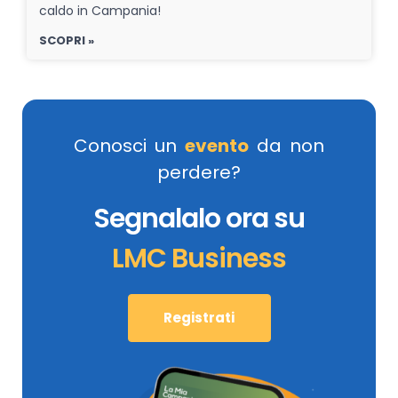
caldo in Campania!
SCOPRI »
Conosci un
evento
da non
perdere?
Segnalalo ora su
LMC Business
Registrati