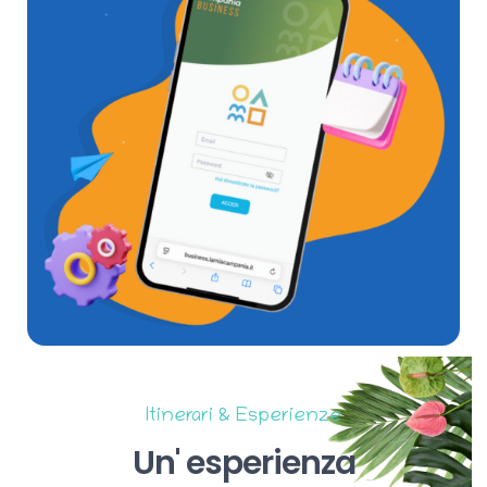
Itinerari & Esperienze
Un'
esperienza