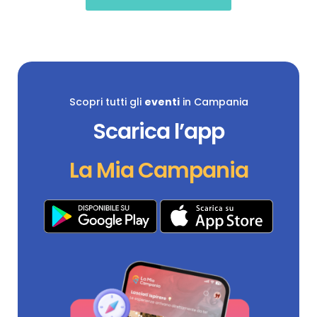
Scopri tutti gli
eventi
in Campania
Scarica l’app
La Mia Campania