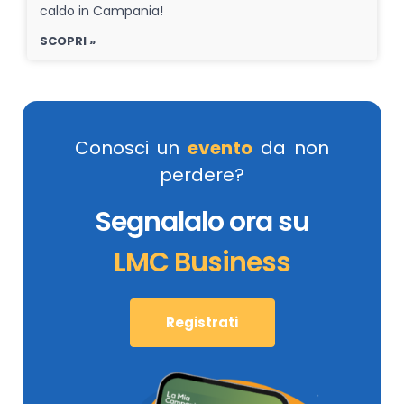
caldo in Campania!
SCOPRI »
Conosci un
evento
da non
perdere?
Segnalalo ora su
LMC Business
Registrati