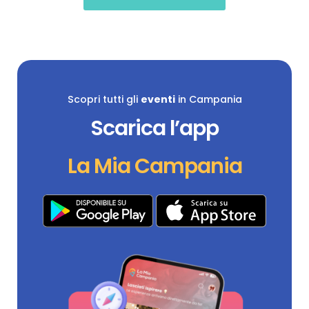
Scopri tutti gli
eventi
in Campania
Scarica l’app
La Mia Campania