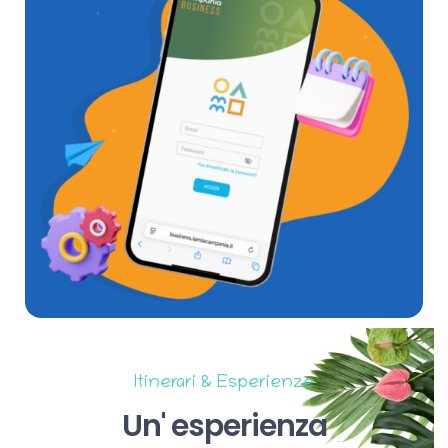
Itinerari & Esperienze
Un'
esperienza