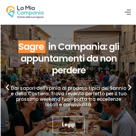
Sagre
in Campania: gli
appuntamenti da non
perdere
Dai sapori dell'Irpinia ai prodotti tipici del Sannio
e della Costiera. Trova l'evento perfetto per il tuo
prossimo weekend fuori porta tra eccellenze
locali e convivialità.
Leggi