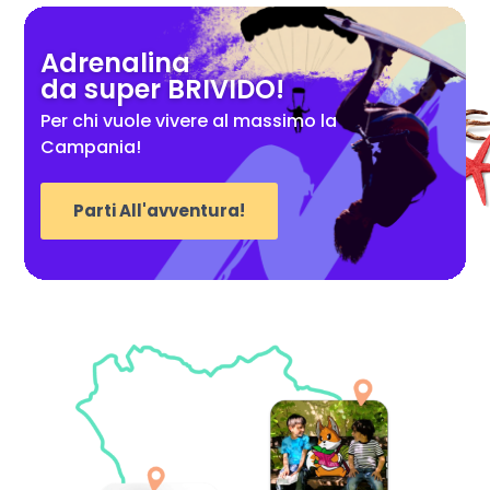
Adrenalina
da super BRIVIDO!
Per chi vuole vivere al massimo la
Campania!
Parti All'avventura!