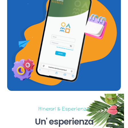
Itinerari & Esperienze
Un'
esperienza