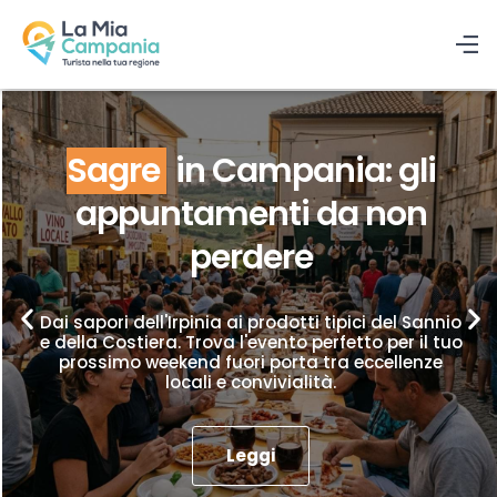
Sagre
in Campania: gli
appuntamenti da non
perdere
Dai sapori dell'Irpinia ai prodotti tipici del Sannio
e della Costiera. Trova l'evento perfetto per il tuo
prossimo weekend fuori porta tra eccellenze
locali e convivialità.
Leggi