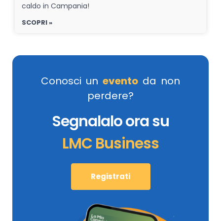
caldo in Campania!
SCOPRI »
Conosci un
evento
da non
perdere?
Segnalalo ora su
LMC Business
Registrati