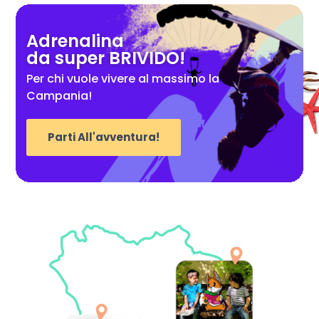
Adrenalina
da super BRIVIDO!
Per chi vuole vivere al massimo la
Campania!
Parti All'avventura!