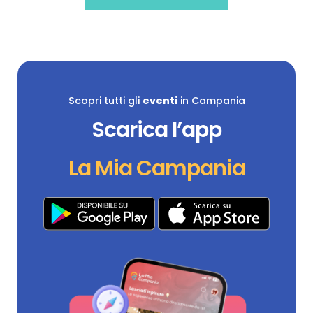
Scopri tutti gli
eventi
in Campania
Scarica l’app
La Mia Campania