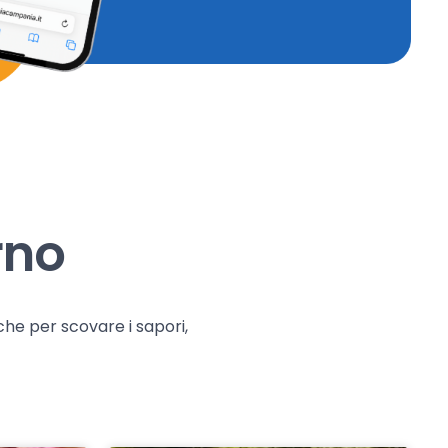
rno
che per scovare i sapori,