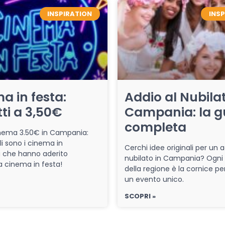
INSPIRATION
INS
a in festa:
Addio al Nubilat
tti a 3,50€
Campania: la g
completa
cinema 3.50€ in Campania:
li sono i cinema in
Cerchi idee originali per un a
che hanno aderito
nubilato in Campania? Ogni
iva cinema in festa!
della regione è la cornice pe
un evento unico.
SCOPRI »