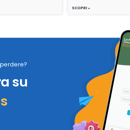
SCOPRI »
perdere?
ra su
ss