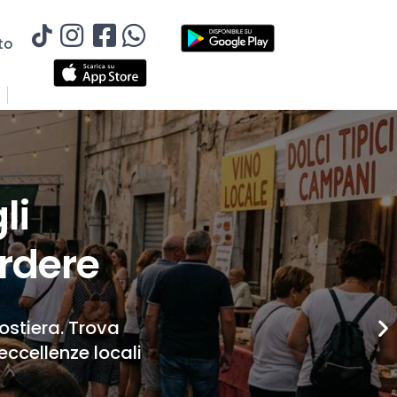
to
li
rdere
Costiera. Trova
eccellenze locali