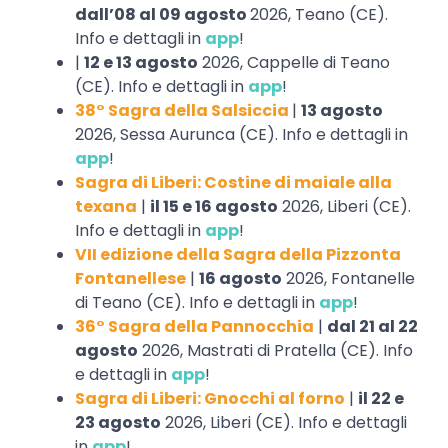
dall’08 al 09 agosto
2026, Teano (CE).
Info e dettagli in
app
!
|
12 e 13 agosto
2026, Cappelle di Teano
(CE). Info e dettagli in
app
!
38° Sagra della Salsiccia
|
13 agosto
2026, Sessa Aurunca (CE). Info e dettagli in
app
!
Sagra di Liberi: Costine di maiale alla
texana
|
il 15 e 16 agosto
2026, Liberi (CE).
Info e dettagli in
app
!
VII edizione della Sagra della Pizzonta
Fontanellese
|
16 agosto
2026, Fontanelle
di Teano (CE). Info e dettagli in
app
!
36° Sagra della Pannocchia
|
dal 21 al 22
agosto
2026, Mastrati di Pratella (CE). Info
e dettagli in
app
!
Sagra di Liberi: Gnocchi al forno
|
il 22 e
23 agosto
2026, Liberi (CE). Info e dettagli
in
app
!