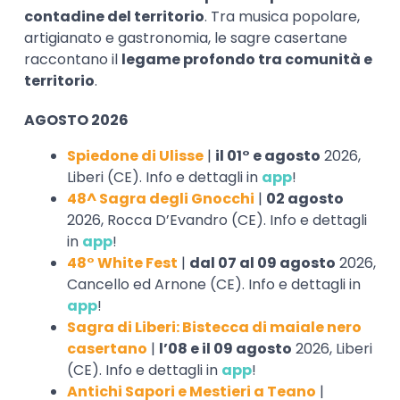
contadine del territorio
. Tra musica popolare,
artigianato e gastronomia, le sagre casertane
raccontano il
legame profondo tra comunità e
territorio
.
AGOSTO 2026
Spiedone di Ulisse
|
il 01° e agosto
2026,
Liberi (CE). Info e dettagli in
app
!
48^ Sagra degli Gnocchi
|
02 agosto
2026, Rocca D’Evandro (CE). Info e dettagli
in
app
!
48° White Fest
|
dal 07 al 09 agosto
2026,
Cancello ed Arnone (CE). Info e dettagli in
app
!
Sagra di Liberi: Bistecca di maiale nero
casertano
|
l’08 e il 09 agosto
2026, Liberi
(CE). Info e dettagli in
app
!
Antichi Sapori e Mestieri a Teano
|