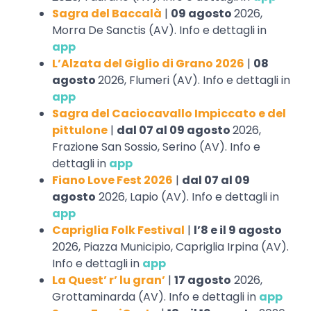
Sagra del Baccalà
|
09 agosto
2026,
Morra De Sanctis (AV). Info e dettagli in
app
L’Alzata del Giglio di Grano 2026
|
08
agosto
2026, Flumeri (AV). Info e dettagli in
app
Sagra del Caciocavallo Impiccato e del
pittulone
|
dal 07 al 09 agosto
2026,
Frazione San Sossio, Serino (AV). Info e
dettagli in
app
Fiano Love Fest 2026
|
dal 07 al 09
agosto
2026, Lapio (AV). Info e dettagli in
app
Capriglia Folk Festival
|
l’8 e il 9 agosto
2026, Piazza Municipio, Capriglia Irpina (AV).
Info e dettagli in
app
La Quest’ r’ lu gran’
|
17 agosto
2026,
Grottaminarda (AV). Info e dettagli in
app