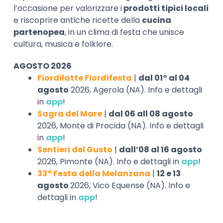
l’occasione per valorizzare i
prodotti tipici locali
e riscoprire antiche ricette della
cucina
partenopea
, in un clima di festa che unisce
cultura, musica e folklore.
AGOSTO 2026
Fiordilatte Fiordifesta
|
dal 01° al 04
agosto
2026, Agerola (NA). Info e dettagli
in
app
!
Sagra del Mare
|
dal 06 all 08 agosto
2026, Monte di Procida (NA). Info e dettagli
in
app
!
Sentieri del Gusto
|
dall’08 al 16 agosto
2026, Pimonte (NA). Info e dettagli in
app
!
33ª Festa della Melanzana
|
12 e 13
agosto
2026, Vico Equense (NA). Info e
dettagli in
app
!