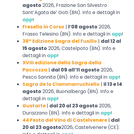
agosto
2026, Frazione San Silvestro
Sant’Agata de’ Goti (BN). Info e dettagli in
app
!
Fresella in Corso
|
l’08 agosto
2026,
Frasso Telesino (BN). Info e dettagli in
app
!
38ª Edizione Sagra del Fusillo
|
dal 12 al
15 agosto
2026, Castelpoto (BN). Info e
dettagli in
app
!
XVIII edizione della Sagra della
Paccozza
|
dal 09 all’11 agosto
2026,
Pesco Sannita (BN). Info e dettagli in
app
!
Sagra de lo Ciammarruchiello
|
il 13 e 14
agosto
2026, Buonalbergo (BN). Info e
dettagli in
app
!
Gustarte
|
dal 20 al 23 agosto
2026,
Durazzano (BN). Info e dettagli in
app
!
44 Festa del Vino di Castelvenere
|
dal
20 al 23 agosto
2026, Castelvenere (CE).