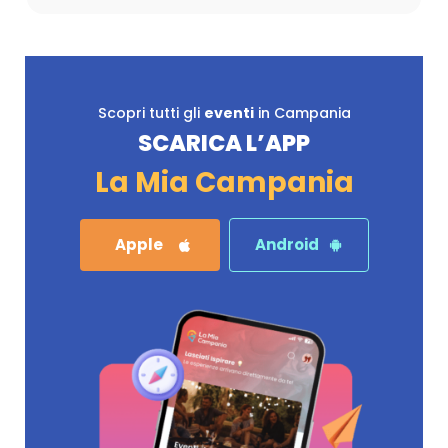
Scopri tutti gli
eventi
in Campania
SCARICA L’APP
La Mia Campania
Apple
Android