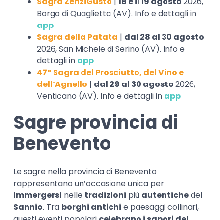
Sagra ZenziGusto
|
18 e il 19 agosto
2026,
Borgo di Quaglietta (AV). Info e dettagli in
app
Sagra della Patata
|
dal 28 al 30 agosto
2026, San Michele di Serino (AV). Info e
dettagli in
app
47ª Sagra del Prosciutto, del Vino e
dell’Agnello
|
dal 29 al 30 agosto
2026,
Venticano (AV). Info e dettagli in
app
Sagre provincia di
Benevento
Le sagre nella provincia di Benevento
rappresentano un’occasione unica per
immergersi
nelle
tradizioni
più
autentiche
del
Sannio
. Tra
borghi antichi
e paesaggi collinari,
questi eventi popolari
celebrano i sapori del