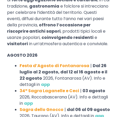
tradizione,
gastronomia
e folclore si intrecciano
per celebrare l’identità del territorio. Questi
eventi, diffusi durante tutto l’anno nei vari paesi
della provincia,
offrono l’occasione per
riscoprire antichi sapori
, prodotti tipici locali e
usanze popolari,
coinvolgendo residenti
e
visitatori
in un’atmosfera autentica e conviviale.
AGOSTO 2026
Festa d’Agosto di Fontanarosa
|
Dal 26
luglio al 2 agosto, dal 12 al 16 agosto e il
22 agosto
2026, Fontanarosa (AV). Info e
dettagli in
app
34ª Sagra Laganelle e Ceci
|
03 agosto
2026, Roccabascerana (AV). Info e dettagli
in
app
Sagra dello Gnocco
|
dal 06 al 09 agosto
2026, Taurano (AV). Info e dettagli in
app