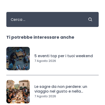
Ti potrebbe interessare anche
5 eventi top per i tuoi weekend
7 Agosto 2026
Le sagre da non perdere: un
viaggio nel gusto e nella
tradizione
7 Agosto 2026