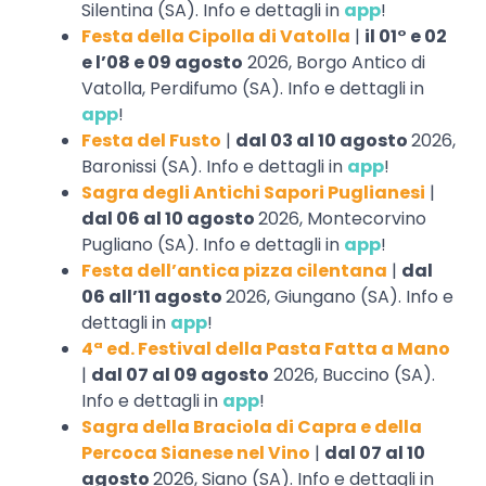
Silentina (SA). Info e dettagli in
app
!
Festa della Cipolla di Vatolla
|
il 01° e 02
e l’08 e 09 agosto
2026, Borgo Antico di
Vatolla, Perdifumo (SA). Info e dettagli in
app
!
Festa del Fusto
|
dal 03 al 10 agosto
2026,
Baronissi (SA). Info e dettagli in
app
!
Sagra degli Antichi Sapori Puglianesi
|
dal 06 al 10 agosto
2026, Montecorvino
Pugliano (SA). Info e dettagli in
app
!
Festa dell’antica pizza cilentana
|
dal
06 all’11 agosto
2026, Giungano (SA). Info e
dettagli in
app
!
4ª ed. Festival della Pasta Fatta a Mano
|
dal 07 al 09 agosto
2026, Buccino (SA).
Info e dettagli in
app
!
Sagra della Braciola di Capra e della
Percoca Sianese nel Vino
|
dal 07 al 10
agosto
2026, Siano (SA). Info e dettagli in