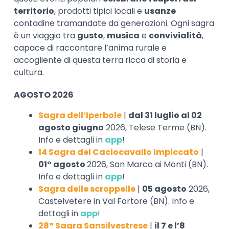
territorio
, prodotti tipici locali e
usanze
contadine tramandate da generazioni. Ogni sagra
è un viaggio tra
gusto
,
musica
e
convivialità
,
capace di raccontare l’anima rurale e
accogliente di questa terra ricca di storia e
cultura.
AGOSTO 2026
Sagra dell’Iperbole
|
dal 31 luglio al 02
agosto giugno
2026, Telese Terme (BN).
Info e dettagli in
app
!
14 Sagra del Caciocavallo Impiccato
|
01° agosto
2026, San Marco ai Monti (BN).
Info e dettagli in
app
!
Sagra delle scroppelle
|
05 agosto
2026,
Castelvetere in Val Fortore (BN). Info e
dettagli in
app
!
28ª Sagra Sansilvestrese
|
il 7 e l’8