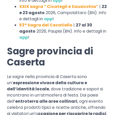
Info e dettagli in
app
!
XXIX sagra ” Cicategli e Sausicchia”
|
22
e 23 agosto
2026, Campolattaro (BN). Info
e dettagli in
app
!
53ª Sagra del Cecatiello
|
27 al 30
agosto
2026, Paupisi (BN). Info e dettagli in
app
!
Sagre provincia di
Caserta
Le sagre nella provincia di Caserta sono
un’
espressione vivace della cultura e
dell’identità locale
, dove tradizione e sapori si
incontrano in un’atmosfera di festa. Dai paesi
dell’
entroterra alle aree collinari
, ogni evento
celebra prodotti tipici e ricette antiche, offrendo
ai visitatori un’o
ccasione per riscoprire le radici