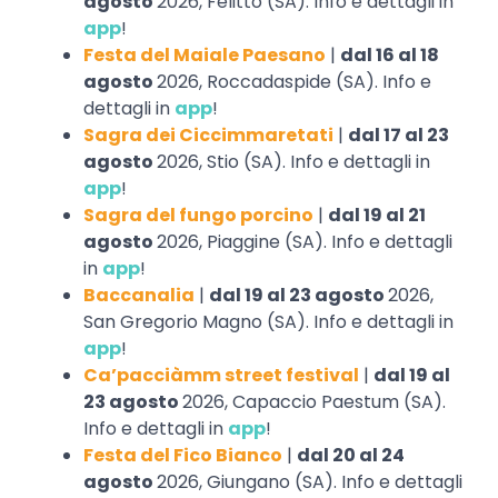
agosto
2026, Felitto (SA). Info e dettagli in
app
!
Festa del Maiale Paesano
|
dal 16 al 18
agosto
2026, Roccadaspide (SA). Info e
dettagli in
app
!
Sagra dei Ciccimmaretati
|
dal 17 al 23
agosto
2026, Stio (SA). Info e dettagli in
app
!
Sagra del fungo porcino
|
dal 19 al 21
agosto
2026, Piaggine (SA). Info e dettagli
in
app
!
Baccanalia
|
dal 19 al 23 agosto
2026,
San Gregorio Magno (SA). Info e dettagli in
app
!
Ca’pacciàmm street festival
|
dal 19 al
23 agosto
2026, Capaccio Paestum (SA).
Info e dettagli in
app
!
Festa del Fico Bianco
|
dal 20 al 24
agosto
2026, Giungano (SA). Info e dettagli