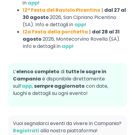
in
app
!
12ª Festa del Raviolo Picentino
|
dal 27 al
30 agosto
2026, San Cipriano Picentino
(SA). Info e dettagli in
app
!
12a Festa della porchetta
|
dal 28 al 31
agosto
2026, Montecorvino Rovella (SA).
Info e dettagli in
app
!
L’
elenco completo
di
tutte le sagre in
Campania
è disponibile direttamente
sull’
app
,
sempre aggiornato
con date,
luoghi e dettagli su ogni evento!
Vuoi segnalarci eventi da vivere in Campania?
Registrati
alla nostra piattaforma!