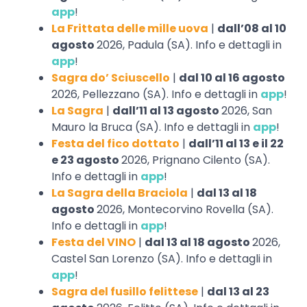
app
!
La Frittata delle mille uova
|
dall’08 al 10
agosto
2026, Padula (SA). Info e dettagli in
app
!
Sagra do’ Sciuscello
|
dal 10 al 16 agosto
2026, Pellezzano (SA). Info e dettagli in
app
!
La Sagra
|
dall’11 al 13 agosto
2026, San
Mauro la Bruca (SA). Info e dettagli in
app
!
Festa del fico dottato
|
dall’11 al 13 e il 22
e 23 agosto
2026, Prignano Cilento (SA).
Info e dettagli in
app
!
La Sagra della Braciola
|
dal 13 al 18
agosto
2026, Montecorvino Rovella (SA).
Info e dettagli in
app
!
Festa del VINO
|
dal 13 al 18 agosto
2026,
Castel San Lorenzo (SA). Info e dettagli in
app
!
Sagra del fusillo felittese
|
dal 13 al 23