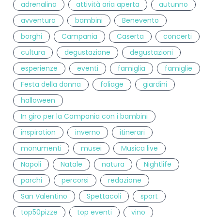
adrenalina
attività aria aperta
autunno
avventura
bambini
Benevento
borghi
Campania
Caserta
concerti
cultura
degustazione
degustazioni
esperienze
eventi
famiglia
famiglie
Festa della donna
foliage
giardini
halloween
In giro per la Campania con i bambini
inspiration
inverno
itinerari
monumenti
musei
Musica live
Napoli
Natale
natura
Nightlife
parchi
percorsi
redazione
San Valentino
Spettacoli
sport
top50pizze
top eventi
vino